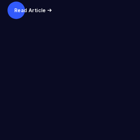
أربعة واحد واحد
فتح نجاح تجارتك
الإلكترونية
MAR 05, 2026
We Just Hit Platinum (But the Work
Doesn’t Stop)