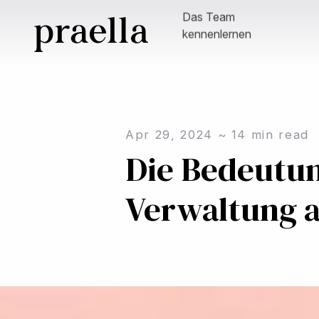
Das Team
kennenlernen
Apr 29, 2024
~
14
min read
Die Bedeutu
Verwaltung a