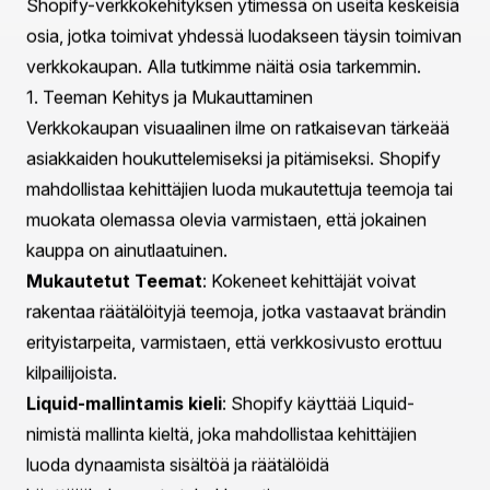
suunniteltujen teemojen avulla yritykset voivat helposti
mukauttaa kauppojensa ulkoasun heijastamaan brändi-
identiteettiään.
Integroitu Maksunkäsittely
: Shopify tarjoaa
turvallisen ja vahvan maksuväylän, joka mahdollistaa
yritysten hyväksyvän erilaisia maksutapoja, kuten
luottokortteja, PayPalia ja muita.
Mobiilioptimointi
: Ottaen huomioon yhä kasvavan
määrän kuluttajia, jotka ostavat mobiililaitteilla, Shopify
varmistaa, että kaikki kaupat ovat mobiiliystävällisiä,
providing a seamless shopping experience across
devices.
SEO Ystävällisyys
: Shopify on rakennettu SEO:n
parhaita käytäntöjä silmällä pitäen, auttaen yrityksiä
parantamaan verkkonäkyvyyttään ja houkuttelemaan
orgaanista liikennettä kauppoihinsa.