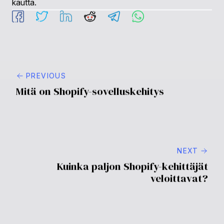
Shopify mahdollistaa laajan mukauttamisen
teemaredaktorin ja Liquid-templating-kielen avulla,
jolloin yritykset voivat luoda ainutlaatuisen
verkkoshopping-kokemuksen.
Tarvitsenko teknisiä taitoja Shopify’n
käyttämiseen?
Vaikka Shopify on
käyttäjäystävällinen, perusosaamisen omistaminen
HTML:stä ja CSS:stä voi parantaa
mukauttamismahdollisuuksiasi. Monimutkaisemmissa
mukautuksissa Shopify-kehittäjän palkkaaminen on
suositeltavaa.
Kuinka Praella voi auttaa minua Shopify-
kaupassani?
Praella tarjoaa valikoiman palveluja,
mukaan lukien käyttäjäkokemus ja suunnittelu,
verkkosivustojen ja sovellusten kehittämisen sekä
strategisen konsultoinnin, auttaakseen yrityksiä