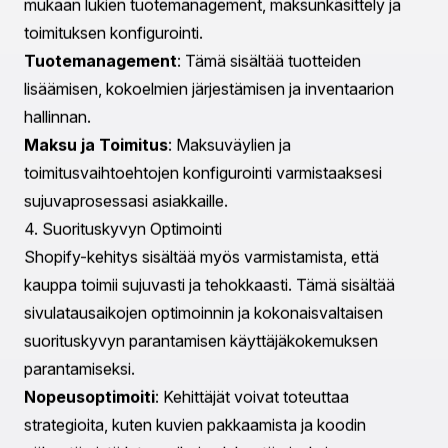
luoda dynaamista sisältöä ja räätälöidä
käyttäjäkokemusta tehokkaasti.
2. Sovelluskehitys ja Integraatiot
Shopifyn kauppojen toiminnallisuuden laajentamiseksi
kehittäjät voivat luoda mukautettuja sovelluksia, jotka
palvelevat erityisiä liiketoimintatarpeita.
Mukautetut Sovellukset
: Kehittäjät voivat rakentaa
räätälöityjä sovelluksia, jotka integroivat kolmannen
osapuolen palvelut tai lisäävät ainutlaatuisia
ominaisuuksia, joita ei ole saatavilla Shopifyn
vakiotarjonnassa.
Shopify-sovelluskauppa
: On myös mahdollisuus
kehittää sovelluksia Shopify-sovelluskauppaan, jolloin
muut kauppiaat voivat hyötyä räätälöidyistä
ratkaisuista.
3. Kaupan Asennus ja Konfigurointi