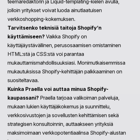
voimme työskennellä yhdessä toteuttaaksemme
visiomme.
UKK
Mikä on Shopify-verkkokehitys?
Shopify-
verkkokehitys viittaa prosessiin, jossa luodaan ja
mukautetaan verkkokauppoja Shopify-alustalla. Se
sisältää teemojen suunnittelun, sovellusten kehittämisen
ja kaupan suorituskyvyn optimoinnin, jotta voidaan
vastata erityisiin liiketoimintatarpeisiin.
Mitä etuja Shopify tarjoaa verkkokaupalleni?
Shopify tarjoaa helppokäyttöisyyttä, mukautettavia
malleja, integroituja maksunkäsittelyjä ja
mobiilioptimointia, mikä tekee siitä ihanteellisen valinnan
kaikenkokoisille yrityksille, jotka haluavat luoda
verkkonäkyvyyttä.
Voinko mukauttaa Shopify-kauppaani?
Kyllä,