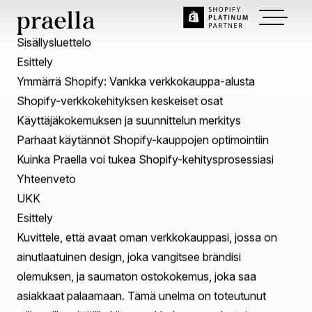
Jan 08, 2025
~
6
min read
Mitä on
Shopify-verkkokehitys?.