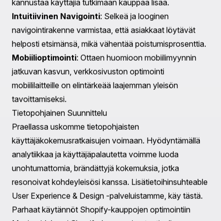
sosiaalisen median työkalujen integrointi voi
merkittävästi parantaa asiakasosallistumista ja -
säilyttämistä.
6. Huolto ja Tuki
Jatkuva huolto on kriittinen varmistamalla, että Shopify-
kauppa pysyy toiminnassa ja turvallisena. Säännölliset
päivitykset ja vianetsintä ovat osa kehitysprosessia,
jotta kauppa toimii sujuvasti.
Käyttäjäkokemuksen ja Suunnittelun Merkitys
Kilpailullisessa verkkokaupan kentässä
käyttäjäkokemus (UX) ja suunnittelu näyttelevät
keskeistä roolia kaupan menestyksessä. Hyvin
suunniteltu verkkokauppa ei vain houkuttele kävijöitä,
vaan myös muuntaa heidät uskollisiksi asiakkaiksi.
Viehättävät Suunnitteluelementit
Visuaalinen Vetovoima
: Visuaalisesti houkutteleva