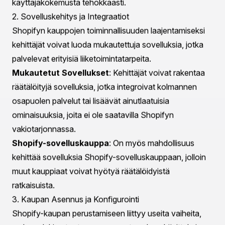
Shopify-verkkokehityksen keskeiset osat
Shopify-verkkokehityksen ytimessä on useita keskeisiä
osia, jotka toimivat yhdessä luodakseen täysin toimivan
verkkokaupan. Alla tutkimme näitä osia tarkemmin.
1. Teeman Kehitys ja Mukauttaminen
Verkkokaupan visuaalinen ilme on ratkaisevan tärkeää
asiakkaiden houkuttelemiseksi ja pitämiseksi. Shopify
mahdollistaa kehittäjien luoda mukautettuja teemoja tai
muokata olemassa olevia varmistaen, että jokainen
kauppa on ainutlaatuinen.
Mukautetut Teemat
: Kokeneet kehittäjät voivat
rakentaa räätälöityjä teemoja, jotka vastaavat brändin
erityistarpeita, varmistaen, että verkkosivusto erottuu
kilpailijoista.
Liquid-mallintamis kieli
: Shopify käyttää Liquid-
nimistä mallinta kieltä, joka mahdollistaa kehittäjien