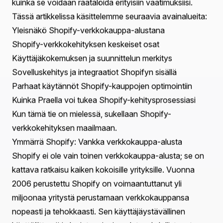
asiakkaat palaamaan. Tämä unelma on toteutunut
miljoonille yrittäjille kiitos verkkokauppa-alustojen
muuntavan voiman. Yksi tällainen voimala on Shopify.
Tässä blogikirjoituksessa tutkimme Shopify-
verkkokehityksen maailmaa, valaisten, mitä se sisältää
ja kuinka se voi nostaa liiketoimintasi kilpailukykyisellä
verkkokauppamarkkinalla.
Kun Shopify on yksi maailman johtavista
verkkokauppa-alustoista, sen verkkokehitysaspektien
ymmärtäminen on ratkaisevan tärkeää kaikille yrityksille,
jotka tavoittelevat menestystä verkossa. Shopify-
kehitys kattaa laajan valikoiman toimintoja teemojen
mukauttamisesta kehittyneiden toiminnallisuuksien
integroimiseen, jotka palvelevat erityisiä
liiketoimintatarpeita. Tämän kirjoituksen lopussa sinulla
on kattava ymmärrys Shopify-verkkokehityksestä,