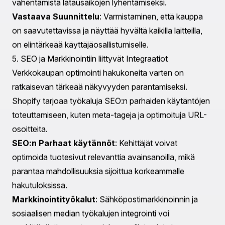
Shopify-kaupan perustamiseen liittyy useita vaiheita,
mukaan lukien tuotemanagement, maksunkäsittely ja
toimituksen konfigurointi.
Tuotemanagement
: Tämä sisältää tuotteiden
lisäämisen, kokoelmien järjestämisen ja inventaarion
hallinnan.
Maksu ja Toimitus
: Maksuväylien ja
toimitusvaihtoehtojen konfigurointi varmistaaksesi
sujuvaprosessasi asiakkaille.
4. Suorituskyvyn Optimointi
Shopify-kehitys sisältää myös varmistamista, että
kauppa toimii sujuvasti ja tehokkaasti. Tämä sisältää
sivulatausaikojen optimoinnin ja kokonaisvaltaisen
suorituskyvyn parantamisen käyttäjäkokemuksen
parantamiseksi.
Nopeusoptimoiti
: Kehittäjät voivat toteuttaa