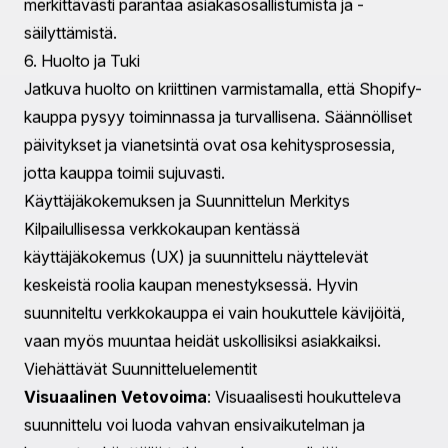
strategioita, kuten kuvien pakkaamista ja koodin
vähentämistä latausaikojen lyhentämiseksi.
Vastaava Suunnittelu
: Varmistaminen, että kauppa
on saavutettavissa ja näyttää hyvältä kaikilla laitteilla,
on elintärkeää käyttäjäosallistumiselle.
5. SEO ja Markkinointiin liittyvät Integraatiot
Verkkokaupan optimointi hakukoneita varten on
ratkaisevan tärkeää näkyvyyden parantamiseksi.
Shopify tarjoaa työkaluja SEO:n parhaiden käytäntöjen
toteuttamiseen, kuten meta-tageja ja optimoituja URL-
osoitteita.
SEO:n Parhaat käytännöt
: Kehittäjät voivat
optimoida tuotesivut relevanttia avainsanoilla, mikä
parantaa mahdollisuuksia sijoittua korkeammalle
hakutuloksissa.
Markkinointityökalut
: Sähköpostimarkkinoinnin ja