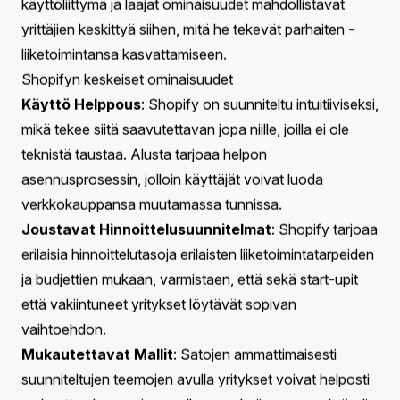
mukaan lukien sen edut, keskeiset ominaisuudet ja
kuinka se voidaan räätälöidä erityisiin vaatimuksiisi.
Tässä artikkelissa käsittelemme seuraavia avainalueita:
Yleisnäkö Shopify-verkkokauppa-alustana
Shopify-verkkokehityksen keskeiset osat
Käyttäjäkokemuksen ja suunnittelun merkitys
Sovelluskehitys ja integraatiot Shopifyn sisällä
Parhaat käytännöt Shopify-kauppojen optimointiin
Kuinka Praella voi tukea Shopify-kehitysprosessiasi
Kun tämä tie on mielessä, sukellaan Shopify-
verkkokehityksen maailmaan.
Ymmärrä Shopify: Vankka verkkokauppa-alusta
Shopify ei ole vain toinen verkkokauppa-alusta; se on
kattava ratkaisu kaiken kokoisille yrityksille. Vuonna
2006 perustettu Shopify on voimaantuttanut yli
miljoonaa yritystä perustamaan verkkokauppansa