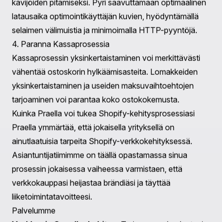
Parhaat käytännöt Shopify-kauppojen optimointiin
Maximoidaksesi Shopify-kauppasi potentiaalin,
parhaiden käytäntöjen noudattaminen on
välttämätöntä. Tässä on joitakin strategioita, joita
kannattaa harkita:
1. Päivitä Säännöllisesti Sisältö
Kauppasi sisällön pitäminen tuoreena ja relevanttina on
tärkeää. Tuotekuvausten, kuvien ja blogikirjoitusten
säännöllinen päivittäminen voi parantaa hakukoneiden
sijoitus ja ylläpitää asiakasosallistumista.
2. Toteuta A/B Testausta
Suorittamalla A/B-testejä verkkokauppasi eri
elementeistä, kuten toimintakehotepainikkeista ja
laskeutumissivuista, voit saada tietoa siitä, mikä resonoi
parhaiten yleisösi kanssa.
3. Keskity Sivun Nopeuteen