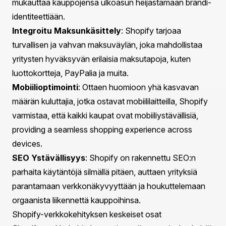
nopeasti ja tehokkaasti. Sen käyttäjäystävällinen
käyttöliittymä ja laajat ominaisuudet mahdollistavat
yrittäjien keskittyä siihen, mitä he tekevät parhaiten -
liiketoimintansa kasvattamiseen.
Shopifyn keskeiset ominaisuudet
Käyttö Helppous
: Shopify on suunniteltu intuitiiviseksi,
mikä tekee siitä saavutettavan jopa niille, joilla ei ole
teknistä taustaa. Alusta tarjoaa helpon
asennusprosessin, jolloin käyttäjät voivat luoda
verkkokauppansa muutamassa tunnissa.
Joustavat Hinnoittelusuunnitelmat
: Shopify tarjoaa
erilaisia hinnoittelutasoja erilaisten liiketoimintatarpeiden
ja budjettien mukaan, varmistaen, että sekä start-upit
että vakiintuneet yritykset löytävät sopivan
vaihtoehdon.
Mukautettavat Mallit
: Satojen ammattimaisesti