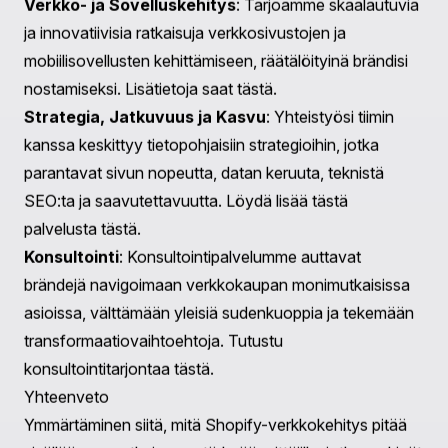
Nopeasti latautuva verkkosivusto on ratkaiseva
kävijöiden pitämiseksi. Pyri saavuttamaan optimaalinen
latausaika optimointikäyttäjän kuvien, hyödyntämällä
selaimen välimuistia ja minimoimalla HTTP-pyyntöjä.
4. Paranna Kassaprosessia
Kassaprosessin yksinkertaistaminen voi merkittävästi
vähentää ostoskorin hylkäämisasteita. Lomakkeiden
yksinkertaistaminen ja useiden maksuvaihtoehtojen
tarjoaminen voi parantaa koko ostokokemusta.
Kuinka Praella voi tukea Shopify-kehitysprosessiasi
Praella ymmärtää, että jokaisella yrityksellä on
ainutlaatuisia tarpeita Shopify-verkkokehityksessä.
Asiantuntijatiimimme on täällä opastamassa sinua
prosessin jokaisessa vaiheessa varmistaen, että
verkkokauppasi heijastaa brändiäsi ja täyttää
liiketoimintatavoitteesi.