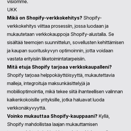
Ymmärtäminen siitä, mitä Shopify-verkkokehitys pitää
sisällään, on ratkaisevan tärkeää yrittäjille, jotka pyrkivät
rakentamaan menestyviä verkkokauppoja. Teemojen
mukauttamisesta sovelluskehitykseen ja suorituskyvyn
optimointiin, Shopify tarjoaa monipuolisen alustan, joka
palvelee erilaisia liiketoimintatarpeita.
Antamalla käyttäjäkokemuksen prioriteetiksi,
toteuttamalla parhaita käytäntöjä ja hyödyntämällä
oikeaa tukea, yritykset voivat luoda houkuttelevia ja
tehokkaita verkkokauppoja, jotka erottuvat
kilpailullisessa verkkokauppakehyksessä. Praellan
asiantuntemuksen avulla Shopify-kehityksessä brändisi
voi saavuttaa verkkopotentiaalinsa ja saavuttaa
eksponentiaalista kasvua.
Jos olet valmis viemään Shopify-kauppasi seuraavalle
tasolle, ota meihin yhteyttä tänään ja tutkimme, miten