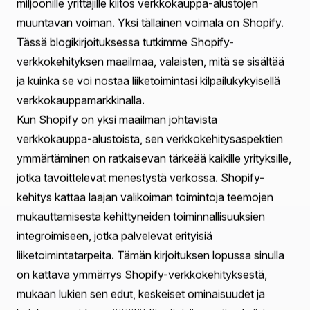
Sisällysluettelo
Esittely
Ymmärrä Shopify: Vankka verkkokauppa-alusta
Shopify-verkkokehityksen keskeiset osat
Käyttäjäkokemuksen ja suunnittelun merkitys
Parhaat käytännöt Shopify-kauppojen optimointiin
Kuinka Praella voi tukea Shopify-kehitysprosessiasi
Yhteenveto
UKK
Esittely
Kuvittele, että avaat oman verkkokauppasi, jossa on
ainutlaatuinen design, joka vangitsee brändisi
olemuksen, ja saumaton ostokokemus, joka saa