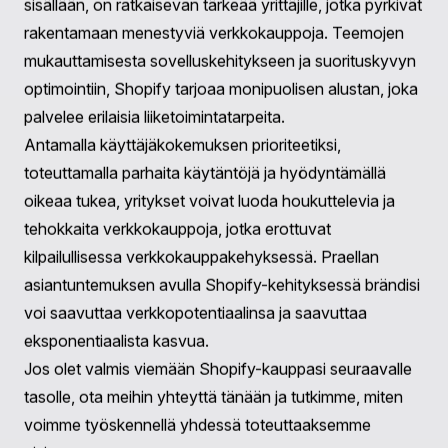
Palvelumme
Verkko- ja Sovelluskehitys
: Tarjoamme skaalautuvia
ja innovatiivisia ratkaisuja verkkosivustojen ja
mobiilisovellusten kehittämiseen, räätälöityinä brändisi
nostamiseksi. Lisätietoja saat
tästä
.
Strategia, Jatkuvuus ja Kasvu
: Yhteistyösi tiimin
kanssa keskittyy tietopohjaisiin strategioihin, jotka
parantavat sivun nopeutta, datan keruuta, teknistä
SEO:ta ja saavutettavuutta. Löydä lisää tästä
palvelusta
tästä
.
Konsultointi
: Konsultointipalvelumme auttavat
brändejä navigoimaan verkkokaupan monimutkaisissa
asioissa, välttämään yleisiä sudenkuoppia ja tekemään
transformaatiovaihtoehtoja. Tutustu
konsultointitarjontaa
tästä
.
Yhteenveto