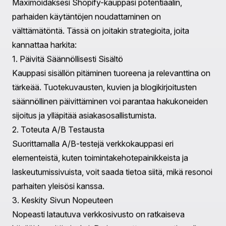
suunnittelu voi luoda vahvan ensivaikutelman ja
kannustaa käyttäjiä tutkimaan kauppaa lisää.
Intuitiivinen Navigointi
: Selkeä ja looginen
navigointirakenne varmistaa, että asiakkaat löytävät
helposti etsimänsä, mikä vähentää poistumisprosenttia.
Mobiilioptimointi
: Ottaen huomioon mobiilimyynnin
jatkuvan kasvun, verkkosivuston optimointi
mobiililaitteille on elintärkeää laajemman yleisön
tavoittamiseksi.
Tietopohjainen Suunnittelu
Praellassa uskomme tietopohjaisten
käyttäjäkokemusratkaisujen voimaan. Hyödyntämällä
analytiikkaa ja käyttäjäpalautetta voimme luoda
unohtumattomia, brändättyjä kokemuksia, jotka
resonoivat kohdeyleisösi kanssa. Lisätietoihinsuhteable
User Experience & Design -palveluistamme, käy
tästä
.