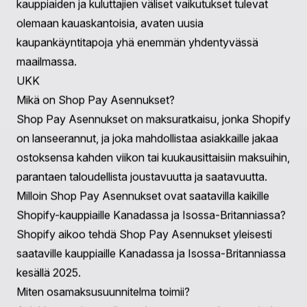
Shopify:n asemaa johtajana ei vain
verkkokauppaplatfoilla, vaan myös kattavana
taloudellisten ratkaisujen tarjoajana sekä kauppiaille että
kuluttajille.
Johtopäätös
Shopify:n Shop Pay Asennusten lanseeraus
Kanadassa merkitsee merkittävää askelta brändin
kansainvälisessä laajentumisessa ja heijastaa laajempia
kuluttajatrendejä, jotka suosivat joustavia
maksuratkaisuja. Mahdollisuudella parantaa
konversioprosentteja kauppiaille ja tarjota kuluttajille
enemmän taloudellista vapautta, tämä palvelu korostaa
verkkokaupan kehittyvää maisemaa. Kun alusta
valmistautuu lisäkansainvälisiin lanseerauksiin,
kauppiaiden ja kuluttajien väliset vaikutukset tulevat
olemaan kauaskantoisia, avaten uusia