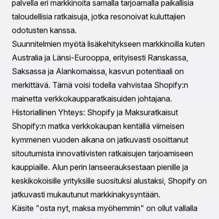
Rajat ylittävän kaupankäynnin tärkeys
Shop Pay Asennusten käyttöönotto ei rajoitu vain
kanadalaisiin kauppiaisiin. Shopify on ilmoittanut
suunnitelmista mahdollistaa rajat ylittävät
kaupankäyntiominaisuudet, luoden reittejä yrityksille
menestyä kotimarkkinoitaan laajemmilla alueilla. Kun
Shopify jatkaa kansainvälisiin markkinoihin
tunkeutumista, strategiassa on hyviä syitä.
Rajat ylittävät Mahdollisuudet:
Saumattomat Transaktiot:
Antamalla asiakkaiden
tehdä ostoja Shopify-kauppiailta Yhdysvalloissa ja
Kanadassa asuessaan Isossa-Britanniassa, yritys
laajentaa tehokkaasti markkinaansa.
Paikallistettu Kokemus:
Vähittäiskauppiaat voivat
palvella eri markkinoita samalla tarjoamalla paikallisia
taloudellisia ratkaisuja, jotka resonoivat kuluttajien