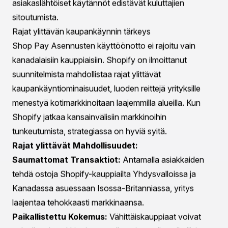
erilaisia budjetteja, mahtuen ostoksiin, jotka ovat niin
alhaisia kuin 35 dollaria ja niin korkeita kuin 30 000
dollaria.
Saumaton Integraatio:
Kauppiaat voivat aktivoida
Shop Pay Asennukset suoraan Shopify-
hallintapaneelissaan vaatimatta laajaa teknistä
tietämystä tai lisäintegraatioita.
Kaz Nejatian, Shopify:n COO, ilmaisi innostuksensa
lanseerauksesta todeten: "Kumppanuutemme Affirmin
kanssa laajentaa globaalia ulottuvuuttamme, tarjoten
ostajille joustavuutta maksamisen ajoituksessa ja
lisäämään korkea konversioprosentti kauppiaille ympäri
maailmaa." Tämä tunne resonoi laajemmassa
maksuratkaisuteollisuudessa, jossa joustavuus ja
asiakaslähtöiset käytännöt edistävät kuluttajien
sitoutumista.