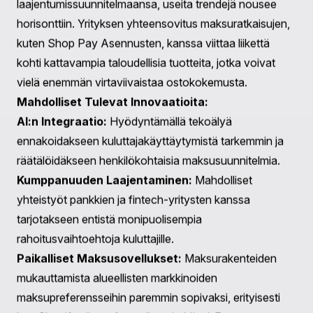
Tulokset:
Myynnin Kasvu:
Kahden kuukauden aikana EcoGear
raportoi 35 %:n kasvua konversioprosenteissa.
Kasvaneet Keskimääräiset Tilausarvot:
Asiakkaat
alkoivat ostaa lisävarusteita, koska edullisuus teki
lisätuotteiden hankkimisesta helpompaa.
Positiiviset Arvostelut:
Asiakastyytyväisyysarvot
paranivat, ja monet ilmaisivat arvostustaan
maksujoustavuuteen.
Tämä todellinen esimerkki osoittaa, kuinka Shopifyn
osamaksupalvelu liittyy suoraan kaupalliseen
menestykseen ja kuluttajien onnellisuuteen.
Tulevat Kehitykset: Mitä Seuraavaksi Shopifyllä?
Kun Shopify jatkaa aggressiivista
laajentumissuunnitelmaansa, useita trendejä nousee
horisonttiin. Yrityksen yhteensovitus maksuratkaisujen,