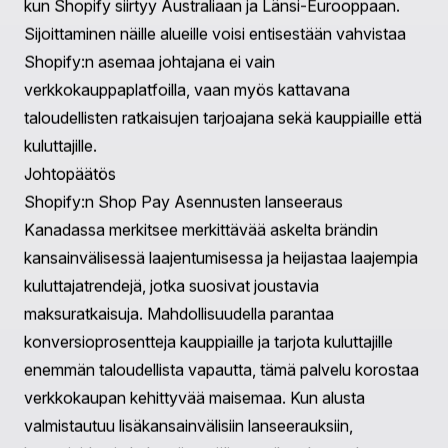
kuten Shop Pay Asennusten, kanssa viittaa liikettä
kohti kattavampia taloudellisia tuotteita, jotka voivat
vielä enemmän virtaviivaistaa ostokokemusta.
Mahdolliset Tulevat Innovaatioita:
AI:n Integraatio:
Hyödyntämällä tekoälyä
ennakoidakseen kuluttajakäyttäytymistä tarkemmin ja
räätälöidäkseen henkilökohtaisia maksusuunnitelmia.
Kumppanuuden Laajentaminen:
Mahdolliset
yhteistyöt pankkien ja fintech-yritysten kanssa
tarjotakseen entistä monipuolisempia
rahoitusvaihtoehtoja kuluttajille.
Paikalliset Maksusovellukset:
Maksurakenteiden
mukauttamista alueellisten markkinoiden
maksupreferensseihin paremmin sopivaksi, erityisesti
kun Shopify siirtyy Australiaan ja Länsi-Eurooppaan.
Sijoittaminen näille alueille voisi entisestään vahvistaa