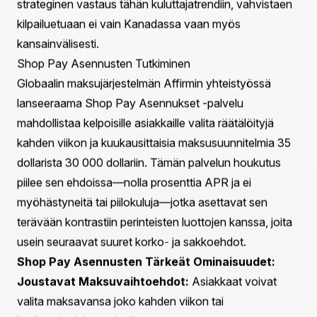
tulleet yhä suositummiksi viime vuosien aikana,
erityisesti COVID-19-pandemian alkamisen jälkeen.
Kuluttajat etsivät tapoja tehdä ostopäätöksensä
edullisemmiksi tinkimättä laatu tai mukavuus.
Tärkeät Tilastot Maksupreferensseistä:
Vuoden 2023 kansainvälisen datayhtiön (IDC) raportin
mukaan 43 % verkkoshoppailijoista suosii
maksuvaihtoehtoja, jotka mahdollistavat ostosten
jakamisen osamaksuihin.
Osta nyt, maksa myöhemmin (BNPL) -markkinoiden
arvon odotetaan ylittävän huikeat 680 miljardia dollaria
vuoteen 2025 mennessä, mikä johtuu kasvavasta
joustavuuden kysynnästä.
Shopify:n Shop Pay Asennukset palvelun tuonti on
strateginen vastaus tähän kuluttajatrendiin, vahvistaen
kilpailuetuaan ei vain Kanadassa vaan myös