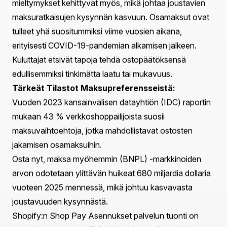
korostaa kasvavaa kysyntää vaihtoehtoisille
maksuratkaisuille, mihin Shopify tähtää uusimmalla
tarjouksellaan: Shop Pay Asennuksilla. Kanadalaisille
kauppiaille varhaisessa pääsyssä lanseeraava palvelu
mahdollistaa asiakkaille jakaa maksunsa hallittaviin eriin
—sekä verkossa että myymälässä—
vallankumouksellisesti muuttamalla kuluttajien
sitoutumista verkkokauppaan. Tämä artikkeli tutkii
Shopify:n siirron seurauksia Kanadassa, BOAS:n ja
Affirmin yhteistyön taustaa, ja miten nämä muutokset
voivat muokata kansainvälisen vähittäiskaupan
maisemaa.
Siirtyminen Osamaksuun
Kun verkkokauppa jatkaa kasvuaan, kuluttajien
mieltymykset kehittyvät myös, mikä johtaa joustavien
maksuratkaisujen kysynnän kasvuun. Osamaksut ovat