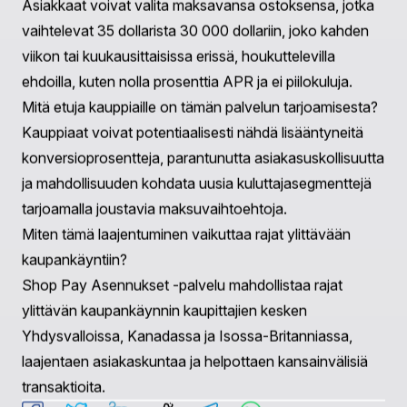
kaupankäyntitapoja yhä enemmän yhdentyvässä
maailmassa.
UKK
Mikä on Shop Pay Asennukset?
Shop Pay Asennukset on maksuratkaisu, jonka Shopify
on lanseerannut, ja joka mahdollistaa asiakkaille jakaa
ostoksensa kahden viikon tai kuukausittaisiin maksuihin,
parantaen taloudellista joustavuutta ja saatavuutta.
Milloin Shop Pay Asennukset ovat saatavilla kaikille
Shopify-kauppiaille Kanadassa ja Isossa-Britanniassa?
Shopify aikoo tehdä Shop Pay Asennukset yleisesti
saataville kauppiaille Kanadassa ja Isossa-Britanniassa
kesällä 2025.
Miten osamaksusuunnitelma toimii?
Asiakkaat voivat valita maksavansa ostoksensa, jotka
vaihtelevat 35 dollarista 30 000 dollariin, joko kahden