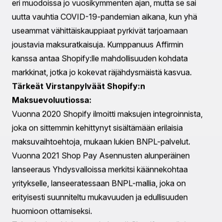
odotusten kanssa.
Suunnitelmien myötä lisäkehitykseen markkinoilla kuten
Australia ja Länsi-Eurooppa, erityisesti Ranskassa,
Saksassa ja Alankomaissa, kasvun potentiaali on
merkittävä. Tämä voisi todella vahvistaa Shopify:n
mainetta verkkokaupparatkaisuiden johtajana.
Historiallinen Yhteys: Shopify ja Maksuratkaisut
Shopify:n matka verkkokaupan kentällä viimeisen
kymmenen vuoden aikana on jatkuvasti osoittanut
sitoutumista innovatiivisten ratkaisujen tarjoamiseen
kauppiaille. Alun perin lanseerauksestaan pienille ja
keskikokoisille yrityksille suosituksi alustaksi, Shopify on
jatkuvasti mukautunut markkinakysyntään.
Käsite "osta nyt, maksa myöhemmin" on ollut vallalla
eri muodoissa jo vuosikymmenten ajan, mutta se sai
uutta vauhtia COVID-19-pandemian aikana, kun yhä