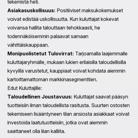
vaikuttaen siihen, kuinka kuluttajat ja yritykset
vuorovaikuttavat globaalisti.
Seuraukset Kauppiaille ja Kuluttajille
Shop Pay Asennusten laajentuminen Kanadaan tuo
mukanaan monia seurauksia sekä kauppiaille että
kuluttajille. Kauppiaille, erityisesti pienille ja
keskikokoisille yrityksille (PK-yritykset), tämä palvelu
tarjoaa mahdollisuuden parantaa konversioprosentteja
kilpailullisissa markkinaympäristöissä.
Edut Kauppiaille:
Kasvaneet Konversioprosentit:
Kauppiaat voivat
nähdä korkeampia ostoskorin valmistumisprosentteja,
sillä osamaksumahdollisuudet voivat vähentää esteitä
kuluttajilta, jotka voivat epäröidä suurten ostosten
tekemistä heti.
Asiakasuskollisuus:
Positiiviset maksukokemukset