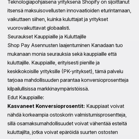
useammat vähittäiskauppiaat pyrkivät tarjoamaan
joustavia maksuratkaisuja. Kumppanuus Affirmin
kanssa antaa Shopify:lle mahdollisuuden kohdata
markkinat, jotka jo kokevat räjähdysmäistä kasvua.
Tärkeät Virstanpylväät Shopify:n
Maksuevoluutiossa:
Vuonna 2020 Shopify ilmoitti maksujen integroinnista,
joka on sittemmin kehittynyt sisältämään erilaisia
maksuvaihtoehtoja, mukaan lukien BNPL-palvelut.
Vuonna 2021 Shop Pay Asennusten alunperäinen
lanseeraus Yhdysvalloissa merkitsi käännekohtaa
yritykselle, lanseeratessaan BNPL-mallia, joka on
erityisesti suunniteltu mukavuuden ja edullisuuden
huomioon ottamiseksi.
Teknologiapohjaisena yrityksenä Shopify on sijoittanut
itsensä maksuisovellusten innovaatioiden eturintamaan,