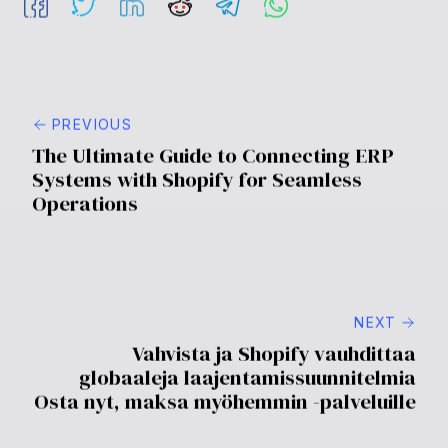
viikon tai kuukausittaisissa erissä, houkuttelevilla
ehdoilla, kuten nolla prosenttia APR ja ei piilokuluja.
Mitä etuja kauppiaille on tämän palvelun tarjoamisesta?
Kauppiaat voivat potentiaalisesti nähdä lisääntyneitä
konversioprosentteja, parantunutta asiakasuskollisuutta
ja mahdollisuuden kohdata uusia kuluttajasegmenttejä
tarjoamalla joustavia maksuvaihtoehtoja.
Miten tämä laajentuminen vaikuttaa rajat ylittävään
kaupankäyntiin?
Shop Pay Asennukset -palvelu mahdollistaa rajat
ylittävän kaupankäynnin kaupittajien kesken
Yhdysvalloissa, Kanadassa ja Isossa-Britanniassa,
laajentaen asiakaskuntaa ja helpottaen kansainvälisiä
transaktioita.