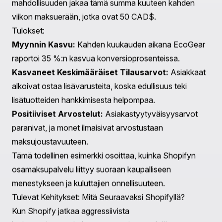
Parannettu Ostokokemus:
Samojen osamaksujen
sujuva integrointi ostokokemukseen lisää
asiakastyytyväisyyttä.
Todellinen Esimerkki: Tapaustutkimus
Esittääksemme Shop Pay Asennusten vaikutuksen,
harkitse kuvitteellista Shopify-kauppiasta, "EcoGear",
kestävän kehityksen ulkoiluvaatetusyritys, joka sijaitsee
Kanadassa.
Skenaario:
EcoGear huomaa, että asiakkaat usein lisäävät
premium-ulkoilutakit, joiden hinta on 300 CAD$,
ostoskoriinsa, vain hylätäkseen ne, kun heitä
pyydetään maksamaan etukäteen. Integroimalla Shop
Pay Asennukset, EcoGear antaa asiakkaille
mahdollisuuden jakaa tämä summa kuuteen kahden
viikon maksuerään, jotka ovat 50 CAD$.