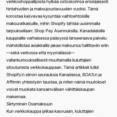
Keskeiset Kohokohdat
Shopify lanseeraa Shop Pay Asennukset
varhaisarvioille kanadalaisille kauppiaille, laajentamalla
palvelujaan Yhdysvaltojen ulkopuolelle.
Osamaksupalvelu, joka on kehitetty yhteistyössä
Affirmin kanssa, tarjoaa joustavia maksusuunnitelmia,
joissa on nolla prosenttia APR ja ei piilokuluja.
Expected general access to the service in Canada and
the UK by summer 2025, with plans for further
expansion to Australia and Western Europe.
Johdanto
Kuinka usein olet selaillut lempiverkkosivustoasi, vain
epäröidäksesi kassalla korkean hinnan takia? Tuore
kuluttajakysely osoitti, että lähes 60 %
verkkoshoppailijoista hylkää ostoskorinsa ensisijaisesti
hintahuolien ja maksujoustavuuden vuoksi. Tämä