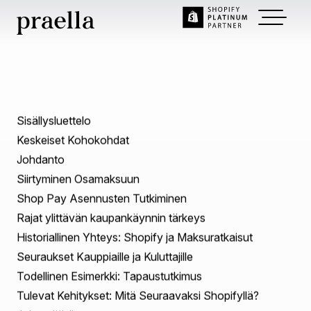
Apr 17, 2025
~
6
min read
Shopify laajentaa
maksuratkaisujaan
kansainvälisellä
osamaksupalvelun
käyttöönotolla
Kanadassa.