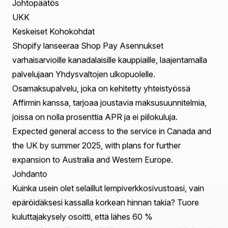
Sisällysluettelo
Keskeiset Kohokohdat
Johdanto
Siirtyminen Osamaksuun
Shop Pay Asennusten Tutkiminen
Rajat ylittävän kaupankäynnin tärkeys
Historiallinen Yhteys: Shopify ja Maksuratkaisut
Seuraukset Kauppiaille ja Kuluttajille
Todellinen Esimerkki: Tapaustutkimus
Tulevat Kehitykset: Mitä Seuraavaksi Shopifyllä?
Johtopäätös
UKK