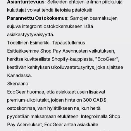
voivat edistää uskollisuutta. Kun kuluttajat kokevat
voivansa hallita talouttaan tehokkaasti, he
todennäköisemmin palaavat samaan
vähittäiskauppaan.
Monipuolistetut Tulovirrat:
Tarjoamalla laajemmalle
kuluttajaryhmälle, mukaan lukien erilaisilla taloudellisilla
kyvyillä varustetut, kauppiaat voivat kohdata aiemmin
kartoittamattoman markkinasegmenttien.
Edut Kuluttajille:
Taloudellinen Joustavuus:
Kuluttajat saavat pääsyn
tuotteisiin ilman taloudellista rasitusta. Suurten ostosten
tekemiseen lisääntyneen tilan ansiosta asiakkaat voivat
investoida laatutuotteisiin, jotka ovat aiemmin
saattaneet olla liian kalliita.
Asiantuntevuus:
Selkeiden ehtojen ja ilman piilokuluja
kuluttajat voivat tehdä tietoisia päätöksiä.