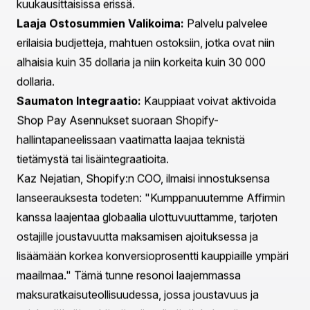
kansainvälisesti.
Shop Pay Asennusten Tutkiminen
Globaalin maksujärjestelmän Affirmin yhteistyössä
lanseeraama Shop Pay Asennukset -palvelu
mahdollistaa kelpoisille asiakkaille valita räätälöityjä
kahden viikon ja kuukausittaisia maksusuunnitelmia 35
dollarista 30 000 dollariin. Tämän palvelun houkutus
piilee sen ehdoissa—nolla prosenttia APR ja ei
myöhästyneitä tai piilokuluja—jotka asettavat sen
terävään kontrastiin perinteisten luottojen kanssa, joita
usein seuraavat suuret korko- ja sakkoehdot.
Shop Pay Asennusten Tärkeät Ominaisuudet:
Joustavat Maksuvaihtoehdot:
Asiakkaat voivat
valita maksavansa joko kahden viikon tai
kuukausittaisissa erissä.
Laaja Ostosummien Valikoima:
Palvelu palvelee