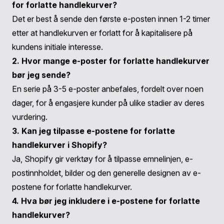
tilpasse meldingene dine, anvende beste praksiser og
lage engasjerende innhold, kan du forbedre e-
postmarkedsføringsstrategiene dine betydelig.
Husk å bruke dataene og innsiktene fra Shopify for
kontinuerlig å optimalisere tilnærmingen din. Når du
implementerer disse strategiene og finjusterer e-
postene dine, vil du sannsynligvis se en økning i
konverteringer, noe som hjelper deg med å kapitalisere
på inntektene som ellers ville glidd gjennom hendene
dine.
Hvis du er klar til å ta Shopify-butikken din til neste nivå,
vurder å utforske flere tjenester fra Praella, som
Brukeropplevelse & Design
og
Web & App Utvikling
, for
å forbedre kundens shoppingopplevelse enda mer.
Ofte stilte spørsmål
1. Hva er det beste tidspunktet å sende e-poster