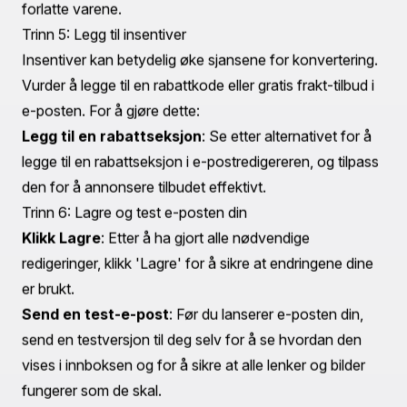
åpningsratene. For eksempel, “Ikke gå glipp av varene
dine!”
Endre avsender-e-post
: Sørg for at e-posten sendes
fra en adresse som kundene kjenner igjen, for å
forsterke merkevarekonsistens.
Trinn 4: Tilpass e-postdesignen
Bruk seksjonsredigereren
: Shopify lar deg tilpasse
e-postoppsettet ved hjelp av seksjonsredigereren. Du
kan:
Legge til logoen din for merkevaregjenkjenning.
Juster fargepaletten for å matche butikkens merkevare.
Inkludere bilder av høy kvalitet av produktene som ble
forlatt i handlekurven.
Inkluder en sterk call to action (CTA)
: CTA bør
være tydelig og inviterende. En knapp som "Gå til
handlekurven din" kan enkelt føre kundene tilbake til de