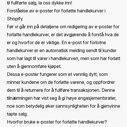
optimere strategien din for e-poster for forlatte
handlekurver, slik at du ikke bare kontakter kunder
effektivt, men også frister dem tilbake for å fullføre
kjøpene sine.
Omfanget av denne artikkelen vil inkludere:
En oversikt over funksjonen for e-poster for forlatte
handlekurver i Shopify.
Trinn-for-trinn-instruksjoner om hvordan du redigerer e-
poster for forlatte handlekurver.
Beste praksiser for å lage engasjerende e-poster for
forlatte handlekurver.
Strategier for å øke kundeengasjementet og
konverteringsratene.
Reelle eksempler på vellykkede e-poster for forlatte
handlekurver.
Så hvis du ønsker å gjøre de forlatte handlekurvene om