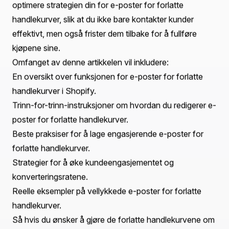
Introduksjon
Visste du at nesten 70 % av nettbutikker blir forlatt før
et kjøp er fullført? Denne overveldende statistikken
representerer et betydelig tap av potensielle inntekter
for netthandelsbedrifter. Heldigvis har e-poster for
forlatte handlekurver dukket opp som et kraftig verktøy
for å gjenvinne disse tapte salg, noe som gjør det viktig
for Shopify-butikk-eiere å utnytte sitt fulle potensial.
I dette blogginnlegget vil vi utforske hvordan vi effektivt
kan redigere e-poster for forlatte handlekurver i
Shopify. Vi vil dekke de nåværende funksjonene som er
tilgjengelige i Shopify for å tilpasse disse e-postene,
beste praksiser for å maksimere effektiviteten deres, og
handlingsrettede strategier for å øke
kundeengasjementet. Ved slutten av denne artikkelen vil
du ha en omfattende forståelse av hvordan du kan