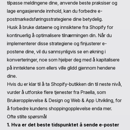
som et insentiv for å fullføre kjøpet.
Eksempel 3: Den akutte påminnelsen
Emnelinje
: "Siste sjanse til å få tak i varene dine!"
Innhold
: En tidsfølsom e-post som skaper hastverk,
som fremhever potensialet for at varer kan bli utsolgt
eller utløpet av en rabatt.
Eksempel 4: Inkludering av sosialt bevis
Emnelinje
: "Handlekurven din er re servert—se hva
andre sier!"
Innhold
: Denne e-posten kombinerer en påminnelse
med kundeattester om produktene som er forlatt i
handlekurven, og forsterker tilliten og verdien.
Konklusjon
Å redigere e-poster for forlatte handlekurver i Shopify
er en effektiv måte å gjennopprette kontakten med
potensielle kunder og gjenopprette tapte salg. Ved å