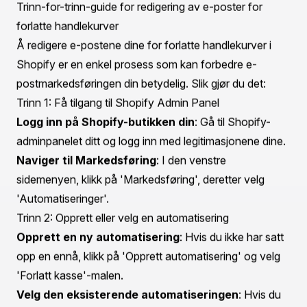
Høye engasjementsrater
: E-poster for forlatte
handlekurver har en åpningsrate på omtrent 45 %,
sammenlignet med vanlige markedsførings-e-poster.
Denne økte interessen kan oversettes til betydelige
gjenopprettingsrater.
Direkte påminnelser
: Disse e-postene fungerer som
direkte påminnelser til potensielle kunder, noe som gjør
dem til en viktig del av enhver netthandelsstrategi.
Tilpasningsfleksibilitet
: Med Shopifys verktøy kan
brukere enkelt tilpasse disse e-postene for å gjenspeile
sin merkevareidentitet, og sikre konsistens på tvers av
alle kundekontaktpunkter.
Analyse og innsikt
: Shopify gir robuste
analysemuligheter, som gjør det mulig for butikseiere å
spore effektiviteten av e-postene for forlatte
handlekurver og justere strategiene sine deretter.