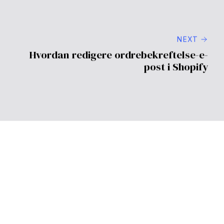
Inkluder produktbilder, en sterk CTA, insentiver som
rabatter, kundeattester og klar kontaktinformasjon for
kundestøtte.
5. Hvordan kan jeg spore effektiviteten til e-
postene mine for forlatte handlekurver?
Bruk Shopifys analysemuligheter for å overvåke
åpningsrater, klikkrater og konverteringer fra
kampanjene dine for e-poster for forlatte handlekurver.
PREVIOUS
Hvordan redigere Shopify "Kommer
snart"-side