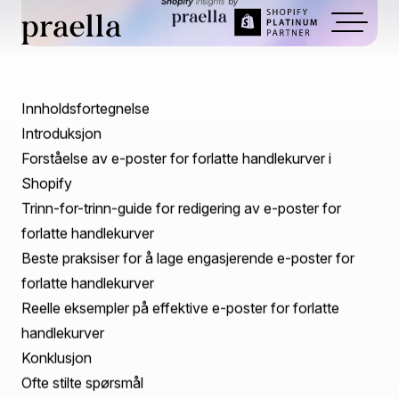
Jan 08, 2025
~
8
min read
Hvordan redigere forlatte
handlekurv-e-post
Shopify.