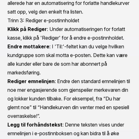
Trinn-for-trinn-guide for redigering av e-poster for
forlatte handlekurver
Å redigere e-postene dine for forlatte handlekurver i
Shopify er en enkel prosess som kan forbedre e-
postmarkedsføringen din betydelig. Slik gjør du det:
Trinn 1: Få tilgang til Shopify Admin Panel
Logg inn på Shopify-butikken din
: Gå til Shopify-
adminpanelet ditt og logg inn med legitimasjonene dine.
Naviger til Markedsføring
: I den venstre
sidemenyen, klikk på 'Markedsføring', deretter velg
'Automatiseringer'.
Trinn 2: Opprett eller velg en automatisering
Opprett en ny automatisering
: Hvis du ikke har satt
opp en ennå, klikk på 'Opprett automatisering' og velg
'Forlatt kasse'-malen.
Velg den eksisterende automatiseringen
: Hvis du