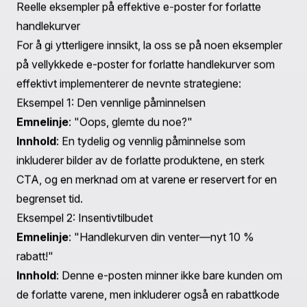
oppfordre kunder til å returnere til kjøpet sitt.
5. Inkluder sosialt bevis
Inkluder kundeanmeldelser eller attester relatert til
produktene som ble forlatt i handlekurven. Dette kan
hjelpe med å lindre eventuelle tvil kundene måtte ha og
oppmuntre dem til å fullføre kjøpet.
6. Tilby kundestøtte
Sørg for at kundene dine vet at de kan ta kontakt for
hjelp. Inkluder lenker til kundeservice eller ofte stilte
spørsmål for å adressere eventuelle bekymringer de
måtte ha.
7. Analyser ytelse
Etter å ha sendt e-postene dine, gjennomgå ytelsen
deres ved hjelp av Shopifys analysverktøy. Overvåk
åpningsrater, klikkfrekvenser og konverteringer for å
kontinuerlig forbedre tilnærmingen din.