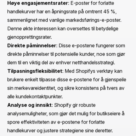
til fullførte salg, la oss dykke inn!
Forståelse av e-poster for forlatte handlekurver i
Shopify
Før vi går inn på detaljene om redigering av e-poster for
forlatte handlekurver, er det avgjørende å forstå hva de
er og hvorfor de er viktige. En e-post for forlotne
handlekurver er en automatisk melding sendt til kunder
som har lagt til varer i handlekurven, men som har forlatt
uten å gjennomføre kjøpet.
Dessa e-poster fungerer som et vennlig dytt, som
minner kundene om de forlatte varene, og oppfordrer
dem til å returnere for å fullføre transaksjonen. Denne
tilnærmingen har vist seg å gi høye engasjementsrater,
noe som betydelig øker sannsynligheten for å gjenvinne
tapte salg.
Hvorfor bruke e-poster for forlatte handlekurver?