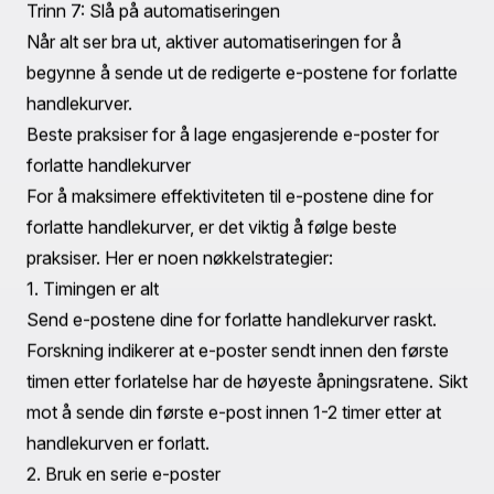
forlatte varene.
Trinn 5: Legg til insentiver
Insentiver kan betydelig øke sjansene for konvertering.
Vurder å legge til en rabattkode eller gratis frakt-tilbud i
e-posten. For å gjøre dette:
Legg til en rabattseksjon
: Se etter alternativet for å
legge til en rabattseksjon i e-postredigereren, og tilpass
den for å annonsere tilbudet effektivt.
Trinn 6: Lagre og test e-posten din
Klikk Lagre
: Etter å ha gjort alle nødvendige
redigeringer, klikk 'Lagre' for å sikre at endringene dine
er brukt.
Send en test-e-post
: Før du lanserer e-posten din,
send en testversjon til deg selv for å se hvordan den
vises i innboksen og for å sikre at alle lenker og bilder
fungerer som de skal.