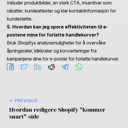
for forlatte handlekurver?
Det er best å sende den første e-posten innen 1-2 timer
etter at handlekurven er forlatt for å kapitalisere på
kundens initiale interesse.
2. Hvor mange e-poster for forlatte handlekurver
bør jeg sende?
En serie på 3-5 e-poster anbefales, fordelt over noen
dager, for å engasjere kunder på ulike stadier av deres
vurdering.
3. Kan jeg tilpasse e-postene for forlatte
handlekurver i Shopify?
Ja, Shopify gir verktøy for å tilpasse emnelinjen, e-
postinnholdet, bilder og den generelle designen av e-
postene for forlatte handlekurver.
4. Hva bør jeg inkludere i e-postene for forlatte
handlekurver?