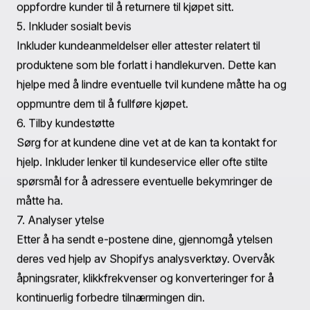
I stedet for å stole på en enkelt e-post, vurder å sende
en serie påminnelser. En typisk sekvens kan inkludere:
Første e-post
: En vennlig påminnelse (sendt innen
timer).
Andre e-post
: Et attraktivt insentiv (sendt 24 timer
senere).
Tredje e-post
: Urgent melding (sendt 48 timer
senere).
3. Tilpass meldingene dine
Tilpasning kan dramatisk øke engasjementet. Bruk
kundenavn, referer til produkter de har sett på, og
vurder å segmentere publikumet ditt basert på deres
handleatferd.
4. Fremhev produkter
Inkluder bilder og detaljer om varene som er forlatt i
handlekurven. Denne visuelle påminnelsen kan