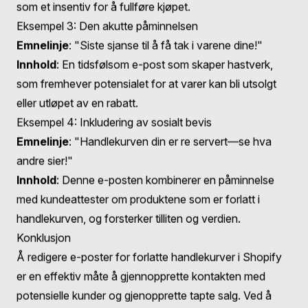
Reelle eksempler på effektive e-poster for forlatte
handlekurver
For å gi ytterligere innsikt, la oss se på noen eksempler
på vellykkede e-poster for forlatte handlekurver som
effektivt implementerer de nevnte strategiene:
Eksempel 1: Den vennlige påminnelsen
Emnelinje
: "Oops, glemte du noe?"
Innhold
: En tydelig og vennlig påminnelse som
inkluderer bilder av de forlatte produktene, en sterk
CTA, og en merknad om at varene er reservert for en
begrenset tid.
Eksempel 2: Insentivtilbudet
Emnelinje
: "Handlekurven din venter—nyt 10 %
rabatt!"
Innhold
: Denne e-posten minner ikke bare kunden om
de forlatte varene, men inkluderer også en rabattkode