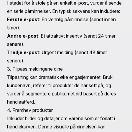
Trinn 7: Slå på automatiseringen
Når alt ser bra ut, aktiver automatiseringen for å
begynne å sende ut de redigerte e-postene for forlatte
handlekurver.
Beste praksiser for å lage engasjerende e-poster for
forlatte handlekurver
For å maksimere effektiviteten til e-postene dine for
forlatte handlekurver, er det viktig å følge beste
praksiser. Her er noen nøkkelstrategier:
1. Timingen er alt
Send e-postene dine for forlatte handlekurver raskt.
Forskning indikerer at e-poster sendt innen den første
timen etter forlatelse har de høyeste åpningsratene. Sikt
mot å sende din første e-post innen 1-2 timer etter at
handlekurven er forlatt.
2. Bruk en serie e-poster