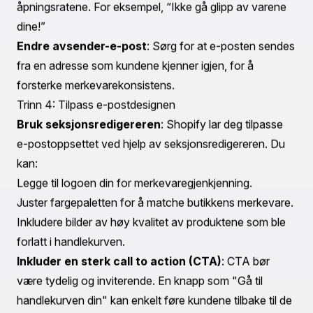
allerede har en automatisering for forlatte handlekurver
satt opp, velg den enkelt fra listen.
Trinn 3: Rediger e-postinnholdet
Klikk på Rediger
: Under automatiseringen for forlatt
kasse, klikk på 'Rediger' for å endre e-postinnholdet.
Endre mottakere
: I 'Til:'-feltet kan du velge hvilken
kundgruppe som skal motta e-posten. Dette kan være
alle kunder eller bare de som har abonnert på
markedsføring.
Rediger emnelinjen
: Endre den standard emnelinjen til
noe mer engasjerende som gjenspeiler merkevaren din
og lokker kunden tilbake. For eksempel, fra “Du har
glemt noe” til “Handlekurven din venter med en spesiell
overraskelse!”.
Legg til forhåndstekst
: Denne teksten vises under
emnelinjen i e-postinnboksen og kan bidra til å øke