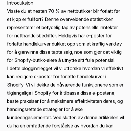
Innholdsfortegnelse
Introduksjon
Forståelse av e-poster for forlatte handlekurver i
Shopify
Trinn-for-trinn-guide for redigering av e-poster for
forlatte handlekurver
Beste praksiser for å lage engasjerende e-poster for
forlatte handlekurver
Reelle eksempler på effektive e-poster for forlatte
handlekurver
Konklusjon
Ofte stilte spørsmål