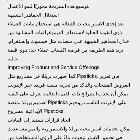
أن تحفز البرامج التي توفر نقاطًا مقابل كل عملية شراء، أو
عروض خاصة على الإحالات، أو الوصول المبكر إلى المبيعات
العملاء ذوي القيمة العالية على التفاعل مع علامتك التجارية
بشكل أكبر.
جمع التغذية الراجعة بانتظام
يسمح الانخراط في العملاء ذوي القيمة العالية في حلقات
التغذية الراجعة لك بتوقع احتياجاتهم وتحسين العروض. هذا لا
يساعد فقط في تحسين خدماتك ولكنه يعزز أيضًا العلاقة، مما
يظهر أنك تقدر مدخلاتهم.
تنمية قاعدة العملاء ذوي القيمة العالية
بجانب الاحتفاظ بالعملاء ذوي القيمة العالية الحاليين، يعتبر
توسيع هذه الشريحة محوريًا لنمو الأعمال.
استغلال الجماهير الشبيهة
تعد إحدى الاستراتيجيات الفعالة هي استخدام بيانات العملاء
ذوي القيمة العالية لاستهداف الديموغرافيات المشابهة من
خلال الجماهير الشبيهة على منصات مثل فيسبوك وإنستغرام.