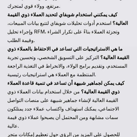
ودمجها مع الحلول الخبيرة مثل تلك التي تقدمها بريللا، يمكنك
تحويل استراتيجية العملاء ذوي القيمة العالية في عملك.
في النهاية، مع التركيز على التواصل الشخصي، وتجربة
مستخدم ممتازة، وخطط نمو استراتيجية، يمكنك ليس فقط
الاحتفاظ ولكن أيضًا زيادة قاعدة العملاء ذوي القيمة العالية
الخاصة بك، مما يضمن نجاحًا مستداماً وربحية في متجر
شوبفاي الخاص بك.
الأسئلة الشائعة
ما الذي يحدد العميل ذي القيمة العالية على شوبفاي؟
العميل
ذو القيمة العالية هو الذي يساهم بشكل كبير في إيراداتك،
وغالبًا ما يتميز بعمليات شراء متكررة، ومتوسط قيم طلبات
مرتفع، وولاء قوي لمتجرك.
كيف يمكنني استخدام شوبفاي لتحديد العملاء ذوي القيمة
العالية؟
استخدم أدوات تحليلات شوبفاي لتتبع بيانات المبيعات،
وإجراء تحليل RFM، وتجزئة العملاء بناءً على تكرار الشراء
وقيمة الطلب.