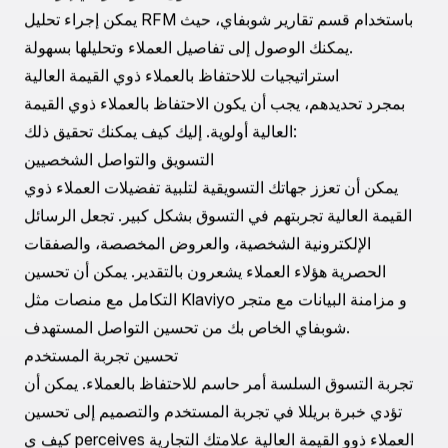
تحديد أنفق على أعلى مستوى والمشترين المتكررين.
تنفيذ تحليل RFM
تحليلRecency, Frequency, and Monetary (RFM) هو أداة
قوية لتجزئة قاعدة عملائك. إليك كيف يعمل:
الحداثة
: الوقت منذ آخر عملية شراء. العملاء ذوو القيمة العالية
يشترون بشكل متكرر، لذا فإنهم يحتلون مرتبة عالية في
الحداثة.
التكرار
: عدد المشتريات خلال فترة معينة. تشير المعاملات
المتكررة إلى الولاء.
المال
: إجمالي المصروفات على متجرك. يبرز هؤلاء الذين
يساهمون بأكبر قدر في إيراداتك.
يمكن إجراء تحليل RFM باستخدام قسم تقارير شوبفاي، حيث
يمكنك الوصول إلى تفاصيل العملاء وتحليلها بسهولة.
استراتيجيات للاحتفاظ بالعملاء ذوي القيمة العالية
بمجرد تحديدهم، يجب أن يكون الاحتفاظ بالعملاء ذوي القيمة
العالية أولوية. إليك كيف يمكنك تحقيق ذلك: