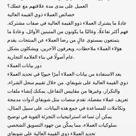
فهم العملاء ذوي القيمة العالية
عادةً ما يُشار إلى العملاء ذوي القيمة العالية، أو ما يُعرف بـ
VIPs أو العملاء المميزين، على أنهم الذين يساهمون بنسبة
كبيرة من الإيرادات الإجمالية للأعمال. يتميزون ليس فقط
بعادات إنفاقهم ولكن أيضًا بمستوى تفاعلهم وولائهم للعلامة
التجارية. فهم ما يجعل العميل "ذو قيمة عالية" يتطلب تقييم
عدة عوامل:
تكرار الشراء
: كم مرة يعود العميل لإجراء عمليات شراء؟
: ما هو المبلغ الذي يُصرف عادةً
متوسط قيمة الطلب (AOV)
خلال كل عملية شراء؟
: ما هو الربح الصافي المتوقع من
قيمة عمر العميل (CLV)
العميل على مدى مدة علاقتهم مع عملك؟
خصائص العملاء ذوي القيمة العالية
عادةً ما يشترك العملاء ذوو القيمة العالية في صفات مشتركة.
فهم أكثر تفاعلًا، وغالبًا ما يكونون من المتبنين الأوائل، وعادةً ما
يتمتعون بمستوى عالٍ من رضا العملاء عن المنتجات. يقدم