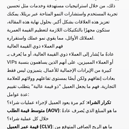
عملك بفضل عدد قليل من العملاء المخلصين الذين يعززون من
أرباحك بشكل مستمر. هؤلاء ليسوا فقط متسوقين عاديين؛ بل
هم عملاؤك ذوو القيمة العالية، البقرة السعيدة لمتجر شوبفاي
الخاص بك. لكن كيف يمكنك تحديد هؤلاء الأصول الثمينة
ورعايتهم في عملك للتجارة الإلكترونية؟ ستوجهك هذه المقالة
لفهم وتحديد واستغلال العملاء ذوي القيمة العالية على
شوبفاي، مما يؤدي في النهاية إلى نموذج عمل مستدام وأكثر
ربحية.
لا يمكن المبالغة في أهمية التركيز على العملاء ذوي القيمة
العالية. فهم لا يقودون إيرادات كبيرة فحسب، بل يقدمون أيضًا
رؤى قيمة حول ما يجعل منتجاتك أو خدماتك جذابة. علاوة على
ذلك، من خلال استراتيجيات مستهدفة وخدمات مثل تحسين
تجربة المستخدم واستشارات النمو المتاحة عبر بريللا، يمكنك
تعزيز هذه العلاقات بشكل أكبر. بحلول نهاية هذه المقالة،
ستكون مجهزًا بالتكتيكات اللازمة لتعظيم القيمة العمرية
لعملائك الأوائل، مما يقوي نمو عملك واستقراره.