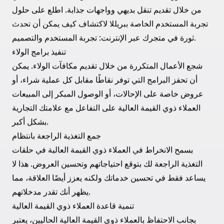
التسويق والتواصل الشخصيين
يمكن أن تعزز جهاتك التسويقية لتلبية تفضيلات العملاء ذوي
القيمة العالية تجربتهم في التسوق بشكل كبير. تجعل الرسائل
الإلكترونية الشخصية، والعروض المخصصة، والصفقات
الحصرية هؤلاء العملاء يشعرون بالتقدير. يمكن أن تحسين
التكامل مع منصات مثل Klaviyo و مزامنة البيانات مع متجر
شوبفاي الخاص بك من تحسين التواصل المستهدف.
تحسين تجربة المستخدم
تجربة التسوق السلسة أمر حاسم للاحتفاظ بالعملاء. يمكن أن
تؤدي خبرة بريللا في تجربة المستخدم والتصميم إلى تحسين
كيف ي perceives العملاء ذوو القيمة العالية علامتك التجارية
من خلال تقديم تنقل بديهي وواجهات جذابة. اطلع على حلول
تجربة المستخدم الخاصة ببريللا لاكتشاف كيف يمكن أن تحدث
.
ثورة في متجرك عبر الإنترنت:
تجربة المستخدم والتصميم
تنفيذ برامج الولاء
شجع الأعمال المتكررة من خلال تقديم مكافآت الولاء. يمكن