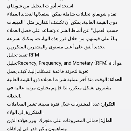
هؤلاء العملاء ملاحظات، ويعرفون الآخرين، ويشكلون بشكل
عام أصولًا في بناء العلامة التجارية.
دور بيانات العملاء
يعد الاستفادة من بيانات العملاء أمرًا حيويًا في تحديد العملاء
ذوي القيمة العالية على شوبفاي. من خلال تقييم سجل الشراء،
والتكرار، وغيرها من مقاييس التفاعل، يمكنك إنشاء ملفات
تعريف عملاء مفصلة. تقدم منصات مثل شوبفاي أدوات مدمجة
وتكاملات للمساعدة في جمع هذه البيانات. على سبيل المثال،
يمكن أن تساعد استراتيجيات التجزئة القوية في توضيح
سلوكيات العملاء، مما يمكّن من جهود التسويق الشخصي.
تحديد العملاء ذوي القيمة العالية على شوبفاي
استخدام أدوات التحليل من شوبفاي
تقدم شوبفاي تحليلات شاملة يمكن استغلالها لتحديد العملاء
ذوي القيمة العالية. يمكن أن تكشف التقارير مثل "المبيعات
حسب العميل" عن أنماط الشراء وتساعد على فصل العملاء
بناءً على قيمتهم. من خلال فرز هذه البيانات، يمكنك بسرعة