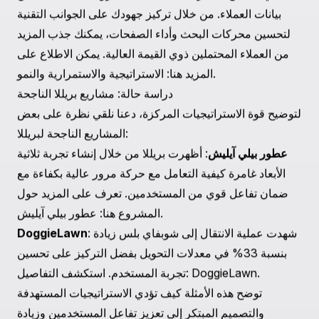
تزيد هذه الطريقة من فرصة اكتساب عملاء جدد ذوي قيمة
عالية.
Improving Product and Service Offerings
كما أظهرت بريللا في مشاريع مثل Pipsticks، فإن تعزيز
العروض المنتجات والتأكد من تجربة منصة فريدة عبر الإنترنت
يمكن أن يجذب الشرائح ذات القيمة العالية. تعرف على كيفية
تصميم بريللا لمنصة Pipsticks على الإنترنت لتناسب روحهم
.
مشروع Pipsticks
الإبداعية:
اتخاذ قرارات تستند إلى البيانات
يمكن لخدمات استراتيجية بريللا والاستمرارية والنمو مساعدتك
في تحسين الاستراتيجيات بناءً على الرؤى المستخلصة من
بيانات العملاء. من خلال تركيز جهودك على الجوانب التقنية
لتحسين محركات البحث وأداء الصفحات، يمكنك جذب المزيد
من العملاء المحتملين ذوي القيمة العالية. يمكن الاطلاع على
.
المزيد هنا:
الاستراتيجية والاستمرارية والنمو
دراسة حالة: مشاريع بريللا الناجحة