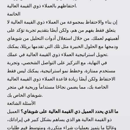
لتوضيح قوة الاستراتيجيات المركزة، دعنا نلقي نظرة على بعض
المشاريع الناجحة لبريللا:
عطور بيلي آيليش
: أظهرت بريللا من خلال إنشاء تجربة ثلاثية
الأبعاد غامرة كيفية التعامل مع حركة مرور عالية بكفاءة مع
ضمان تفاعل قوي من المستخدمين. تعرف على المزيد حول
.
المشروع هنا:
عطور بيلي آيليش
: شهدت عملية الانتقال إلى شوبفاي بلس زيادة
DoggieLawn
بنسبة 33% في معدلات التحويل بفضل التركيز على تحسين
.
DoggieLawn
تجربة المستخدم. استكشف التفاصيل:
توضح هذه الأمثلة كيف تؤدي الاستراتيجيات المستهدفة
والتصميم المبتكر إلى تعزيز تفاعل المستخدمين وزيادة
احتفاظهم بالعملاء ذوي القيمة العالية.
الخاتمة
إن بناء والاحتفاظ بمجموعة من العملاء ذوي القيمة العالية لا
يتعلق فقط بفهم من هم، ولكن أيضًا بتقديم تجربة تؤكد على
أهميتهم لعملك. من خلال استغلال أدوات التحليل من شوبفاي