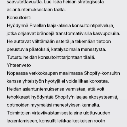
ylläpitäminen voi olla haastavaa. Konsultti valmistaa
myymäläsi kasvuun toteuttamalla vankkoja järjestelmiä
ja prosesseja. Olitpa sitten laajentamassa
tuotevalikoimaasi tai siirtymässä uusille markkinoille, he
varmistavat, että Shopify-myymäläsi voi käsitellä
lisääntyvää kysyntää saumattomasti.
Mahdollisuuksien toteuttaminen Praellan palveluilla
Käyttäjäkokemus & Suunnittelu
Praella on erinomainen unohtumattomien
käyttäjäkokemusten luomisessa suunnittelun ja dataan
perustuvan analyysin avulla. He priorisoivat asiakkaita,
varmistaen brändisi tarinan resonoinnin jokaisessa
kosketuspisteessä. Tutustu Praellan ratkaisuihin
täällä
.
Verkkosivustojen & Sovellusten Kehitys
Laajenna visiota Praellan innovatiivisten verkkosivusto-
ja sovelluskehityspalveluiden avulla. He keskittyvät