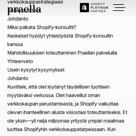
Nov 29, 2024
~
5
min read
Shopify-konsultin edut:
Kohota
e-kauppastrategiaasi |
Praella.