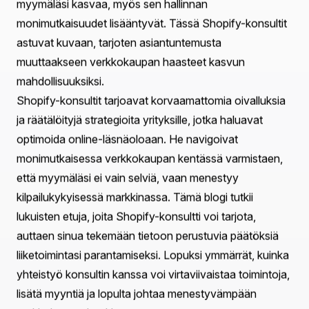
Shopify-konsultin hyödyt: Nosta
verkkokauppastrategiaasi
Sisällysluettelo
Johdanto
Miksi palkata Shopify-konsultti?
Keskeiset hyödyt yhteistyöstä Shopify-konsultin
kanssa
Mahdollisuuksien toteuttaminen Praellan palveluilla
Yhteenveto
Usein kysytyt kysymykset