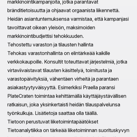
nopeuttaa tätä prosessia varmistaen, että jokainen osa
—teeman valinnasta maksuvälineisiin—on konfiguroitu
menestystä varten. Esimerkiksi Praella auttoi Billie Eilish
Fragrancesin lanseeraamisessa saumattomalla 3D-
kokemuksella, joka houkutteli suuria määriä liikennettä
ilman ongelmia. Lue lisää tästä projektista
täältä
.
Optimoitu käyttäjäkokemus
Käyttäjäkokemuksen parantaminen on elintärkeää
asiakasuskollisuuden ja myynnin lisäämisen kannalta.
Shopify-konsultit erikoistuvat intuitiivisten,
virtaviivaisten navigaatioiden ja osallistavien
suunnittelujen kehittämiseen. Keskittämällä
käyttäjälähtöisiin suunnitteluperiaatteisiin
verkkokauppasi voi muuttaa enemmän kävijöitä
maksaviksi asiakkaiksi. Praellan työ Pipsticksin kanssa
kuvastaa tätä, heijastaen brändin elinvoimaista ja