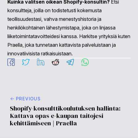
Usein kysytyt kysymykset
Mitä erityisiä palveluja Shopify-konsultti tarjoaa?
Shopify-konsultit tarjoavat laajan valikoiman palveluja,
mukaan lukien kaupan perustaminen ja optimointi,
markkinointistrategian kehittäminen, SEO:n
parantaminen, varastohallinta, suorituskykyanalytiikka
ja laajentamisstrategiat.
Milloin minun pitäisi harkita Shopify-konsultin
palkkaamista?
Harkitse konsultin palkkaamista, kun
avaat myymälää, koet kasvua, etsit tapoja optimoida
nykyisiä toimintoja tai jos haluat asiantuntevaa ohjausta
verkkokaupan parhaista käytännöistä.
Mitä eroa Shopify-konsultti voi tehdä
liiketoiminnalleni?
Konsultti tarjoaa asiantuntevaa
neuvontaa, joka on räätälöity liiketoimintasi tarpeisiin,
parantaen käyttäjäkokemusta, lisäten myyntiä,