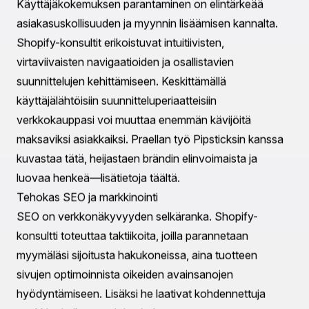
Aika- ja resurssitehokkuus
Verkkokaupan hallinta vaatii aikaa ja resursseja.
Omistettu konsultti helpottaa tätä taakkaa, hoitaen
monimutkaisia tehtäviä, jotta voit keskittyä
ydintoimintoihin. He optimoivat myymälän
suorituskykyä, toteuttavat SEO:n parhaita käytäntöjä ja
virtaviivaistavat markkinointiponnistuksia. ROI:n
maksimoimisen asiantuntijoina konsultit mahdollistavat
resurssien käytön tehokkaammin, mikä voi säästää
liiketoiminnallesi merkittävästi aikaa ja rahaa.
Keskeiset hyödyt yhteistyöstä Shopify-konsultin
kanssa
Nopea asennus ja lanseeraus
Vaikka Shopify tunnetaan helppoudestaan,
optimaalisen suorituskyvyn saavuttamiseksi myymälän
perustaminen vaatii asiantuntevaa ohjausta. Konsultti