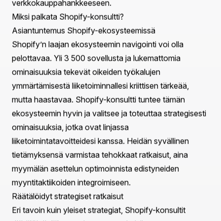
Johdanto
Kuvittele, että olet löytänyt täydellisen tuotteen
myytäväksi verkossa. Olet haaveillut oman
verkkokaupan perustamisesta, ja Shopify vaikuttaa
olevan ihanteellinen alusta visiostasi toteuttamiseksi. Et
ole yksin—yli neljä miljoonaa yritystä ympäri maailmaa
luottaa Shopifyhin verkkokauppatarpeissaan. Kun
myymäläsi kasvaa, myös sen hallinnan
monimutkaisuudet lisääntyvät. Tässä Shopify-konsultit
astuvat kuvaan, tarjoten asiantuntemusta
muuttaakseen verkkokaupan haasteet kasvun
mahdollisuuksiksi.
Shopify-konsultit tarjoavat korvaamattomia oivalluksia
ja räätälöityjä strategioita yrityksille, jotka haluavat
optimoida online-läsnäoloaan. He navigoivat
monimutkaisessa verkkokaupan kentässä varmistaen,