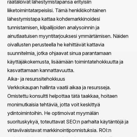
että myymäläsi ei vain selviä, vaan menestyy
kilpailukykyisessä markkinassa. Tämä blogi tutkii
lukuisten etuja, joita Shopify-konsultti voi tarjota,
auttaen sinua tekemään tietoon perustuvia päätöksiä
liiketoimintasi parantamiseksi. Lopuksi ymmärrät, kuinka
yhteistyö konsultin kanssa voi virtaviivaistaa toimintoja,
lisätä myyntiä ja lopulta johtaa menestyvämpään
verkkokauppahankkeeseen.
Miksi palkata Shopify-konsultti?
Asiantuntemus Shopify-ekosysteemissä
Shopify’n laajan ekosysteemin navigointi voi olla
pelottavaa. Yli 3 500 sovellusta ja lukemattomia
ominaisuuksia tekevät oikeiden työkalujen
ymmärtämisestä liiketoiminnallesi kriittisen tärkeää,
mutta haastavaa. Shopify-konsultti tuntee tämän
ekosysteemin hyvin ja valitsee ja toteuttaa strategisesti