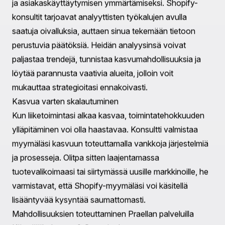
luovaa henkeä—lisätietoja
täältä
.
Tehokas SEO ja markkinointi
SEO on verkkonäkyvyyden selkäranka. Shopify-
konsultti toteuttaa taktiikoita, joilla parannetaan
myymäläsi sijoitusta hakukoneissa, aina tuotteen
sivujen optimoinnista oikeiden avainsanojen
hyödyntämiseen. Lisäksi he laativat kohdennettuja
markkinointikampanjoita, jotka parantavat
bränditietoisuutta ja ohjaavat orgaanista liikennettä.
Heidän asiantuntemuksensa varmistaa, että kampanjasi
tavoittavat oikean yleisön, maksimoiden
markkinointibudjettisi tehokkuuden.
Tehostettu varaston ja tilausten hallinta
Tehokas varastonhallinta on elintärkeää kaikille
verkkokaupoille. Konsultit toteuttavat järjestelmiä, jotka
virtaviivaistavat tilausten käsittelyä, toimitusta ja