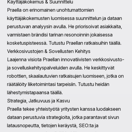
varastopäivityksiä, vähentäen virheitä ja parantaen
asiakastyytyväisyyttä. Esimerkiksi Praella paransi
PlateCraten toimintaa kehittämällä käyttäjäystävällisen
ratkaisun, joka yksinkertaisti heidän tilauspalvelunsa
työnkulkuja. Lisätietoja saattaa olla
täällä
.
Tietoon perustuvat liiketoimintapäätökset
Tietoanalytiikka on tärkeää liiketoiminnan suorituskyvyn
ja asiakaskäyttäytymisen ymmärtämiseksi. Shopify-
konsultit tarjoavat analyyttisten työkalujen avulla
saatuja oivalluksia, auttaen sinua tekemään tietoon
perustuvia päätöksiä. Heidän analyysinsä voivat
paljastaa trendejä, tunnistaa kasvumahdollisuuksia ja
löytää parannusta vaativia alueita, jolloin voit
mukauttaa strategioitasi ennakoivasti.
Kasvua varten skalautuminen
Kun liiketoimintasi alkaa kasvaa, toimintatehokkuuden