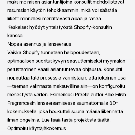
ominaisuuksia, jotka ovat linjassa
liiketoimintatavoitteidesi kanssa. Heidän syvällinen
tietämyksensä varmistaa tehokkaat ratkaisut, aina
myymälän asettelun optimoinnista edistyneiden
myyntitaktiikoiden integroimiseen.
Räätälöidyt strategiset ratkaisut
Eri tavoin kuin yleiset strategiat, Shopify-konsultit
räätälöivät lähestymistapansa erityisiin
liiketoimintatarpeisiisi. Tämä henkilökohtainen
lähestymistapa kattaa kohdemarkkinoidesi
tunnistamisen, kilpailijoiden analysoinnin ja
ainutlaatuisen myyntitarjouksesi ymmärtämisen. Näiden
oivallusten perusteella he kehittävät kattavia
suunnitelmia, jotka ohjaavat sinua parantamaan
käyttäjäkokemusta, lisäämään toimintatehokkuutta ja
kasvattamaan kannattavuutta.