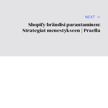
laajentamalla ulottuvuutta ja optimoimalla
toimintatehokkuutta.
Tarvitseeko liiketoimintani Shopify-konsulttia, jos
jo menestämme hyvin?
Jopa menestyville yrityksille
konsultti voi tuoda lisäarvoa tarjoamalla tuoreita
näkemyksiä, tunnistamalla huomiotta jääneitä
mahdollisuuksia ja varmistamalla jatkuvan kasvun.
Kuinka valitsen oikean Shopify-konsultin?
Etsi
konsultteja, joilla on todistetusti kokemusta
teollisuudestasi, vahva menestyshistoria ja
henkilökohtainen lähestymistapa, joka on linjassa
liiketoimintatavoitteidesi kanssa. Harkitse yrityksiä kuten
Praella, joka tunnetaan kattavista palveluistaan ja
innovatiivisista ratkaisuistaan.