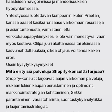
robottien, skaalautuvien ratkaisujen luomiseen, jotka on
räätälöity liiketoimintasi tarpeisiin. Tutustu heidän
lähestymistapaansa
täällä
.
Strategia, Jatkuvuus ja Kasvu
Praella tekee yhteistyötä yritysten kanssa luodakseen
dataan perustuvia strategioita, jotka parantavat sivun
latausnopeutta, tietojen keräystä, SEO:ta ja
saavutettavuutta. Lue lisää heidän strategisesta
asiantuntemuksestaan
täällä
.
Konsultointi
Hyödynnä Praellan laaja-alaisia konsultointipalveluja,
jotka ohjaavat brändejä transformatiivisilla kasvupoluilla.
He auttavat välttämään esteitä ja tekemään tietoon
perustuvia päätöksiä, katalysoimalla menestystä.
Tutustu heidän konsultointitarjontaan
täällä
.
Yhteenveto