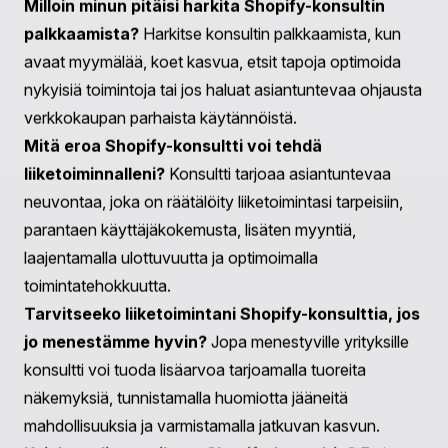
Nopeassa verkkokaupan maailmassa Shopify-konsultin
kanssa yhteistyön hyötyjä ei voida liikaa korostaa.
Heidän asiantuntemuksensa varmistaa, että voit
tehokkaasti hyödyntää Shopify’n laajaa ekosysteemiä,
optimoiden myymäläsi menestyksen kannalta.
Toimintojen virtaviivaistamisesta aina ulottuvuuden
laajentamiseen, konsultti leikkaa keskeisen roolin
haasteiden navigoinnissa ja mahdollisuuksien
hyödyntämisessä.
Yhteistyössä luotettavan kumppanin, kuten Praellan,
kanssa pääset käsiksi runsaase valikoimaan resursseja
ja asiantuntemusta, varmistaen, että
verkkokauppapyrkimyksesi ei ole vain menestyvä, vaan
myös kestävä. Olitpa juuri aloittamassa tai etsimässä
kasvumahdollisuuksia, oikea ohjaus voi tehdä kaiken
eron.