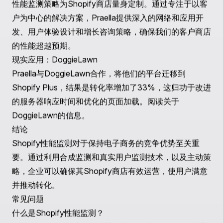
些报告的见解进行调整。
精简代码库
：删除不必要的代码，自动执行定期代码审
查，确保你网站的后端得到优化。
优化图像和多媒体
：压缩图像并利用高效格式，以减少页
面加载密度而不影响质量。
部署内容分发网络（CDN）
：实施CDN可以利用离你受
众地理位置更近的服务器，确保更快的加载时间。
持续测试
：实施合成监测和RUM策略，定期测试并改善
网站的所有元素。
Praella的性能监测方法
Praella在支持电子商务企业方面表现出色，利用全面的
性能监测策略为Shopify商店量身定制。通过专注于以客
户为中心的解决方案，Praella提供深入的网络和应用开
发、用户体验设计和增长咨询策略，确保我们的客户商店
的性能超越预期。
现实应用：DoggieLawn